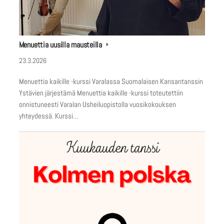
Menuettia uusilla mausteilla
23.3.2026
Menuettia kaikille -kurssi Varalassa Suomalaisen Kansantanssin
Ystävien järjestämä Menuettia kaikille -kurssi toteutettiin
onnistuneesti Varalan Usheiluopistolla vuosikokouksen
yhteydessä. Kurssi…