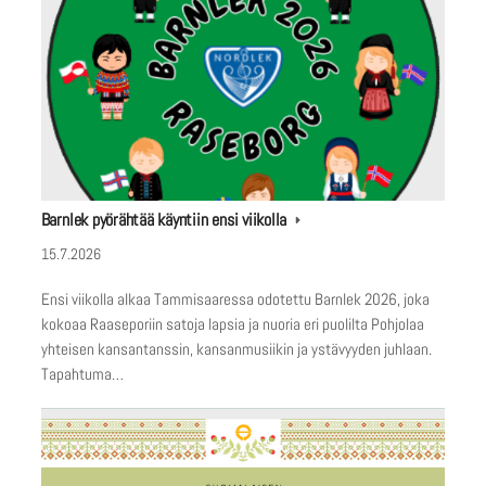
Barnlek pyörähtää käyntiin ensi viikolla
15.7.2026
Ensi viikolla alkaa Tammisaaressa odotettu Barnlek 2026, joka
kokoaa Raaseporiin satoja lapsia ja nuoria eri puolilta Pohjolaa
yhteisen kansantanssin, kansanmusiikin ja ystävyyden juhlaan.
Tapahtuma…