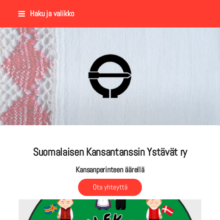
Siirry
Haku ja valikko
sivun
sisältöön
Suomalaisen Kansantanssin Y
Suomalaisen Kansantanssin Ystävät ry
Kansanperinteen äärellä
Ota yhteyttä