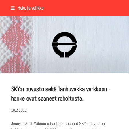
Siirry
Haku ja valikko
sivun
sisältöön
Suomalaisen Kansantanssin Y
SKY:n puvusto sekä Tanhuvakka verkkoon -
hanke ovat saaneet rahoitusta.
10.2.2022
Jenny ja Antti Wihurin rahasto on tukenut SKY:n puvuston