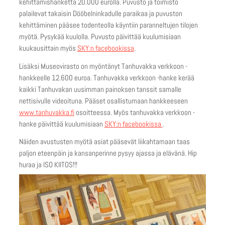
kehittämishanketta 20.000 eurolla. Puvusto ja toimisto
palailevat takaisin Dööbelninkadulle paraikaa ja puvuston
kehittäminen pääsee todenteolla käyntiin paranneltujen tilojen
myötä. Pysykää kuulolla. Puvusto päivittää kuulumisiaan
kuukausittain myös
SKY:n facebookissa
.
Lisäksi Museovirasto on myöntänyt Tanhuvakka verkkoon -
hankkeelle 12.600 euroa. Tanhuvakka verkkoon -hanke kerää
kaikki Tanhuvakan uusimman painoksen tanssit samalle
nettisivulle videoituna. Pääset osallistumaan hankkeeseen
www.tanhuvakka.fi
osoitteessa. Myös tanhuvakka verkkoon -
hanke päivittää kuulumisiaan
SKY:n facebookissa
.
Näiden avustusten myötä asiat pääsevät liikahtamaan taas
paljon eteenpäin ja kansanperinne pysyy ajassa ja elävänä. Hip
huraa ja ISO KIITOS!!!