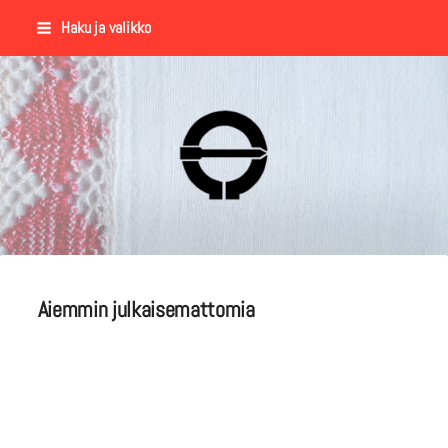
Siirry
Haku ja valikko
sivun
sisältöön
Suomalaisen Kansantanssin Y
Aiemmin julkaisemattomia