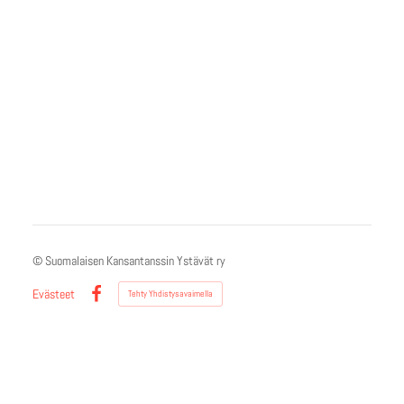
©
Suomalaisen Kansantanssin Ystävät ry
Evästeet
Tehty Yhdistysavaimella
Facebook