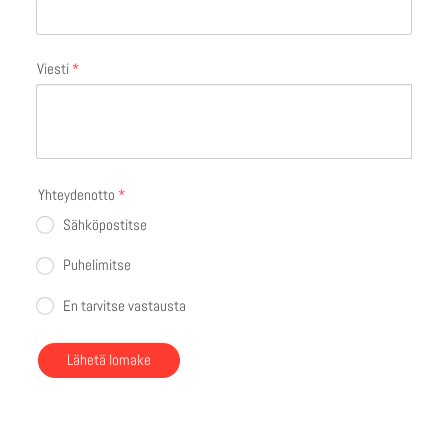
Viesti
*
Yhteydenotto
*
Sähköpostitse
Puhelimitse
En tarvitse vastausta
Lähetä lomake