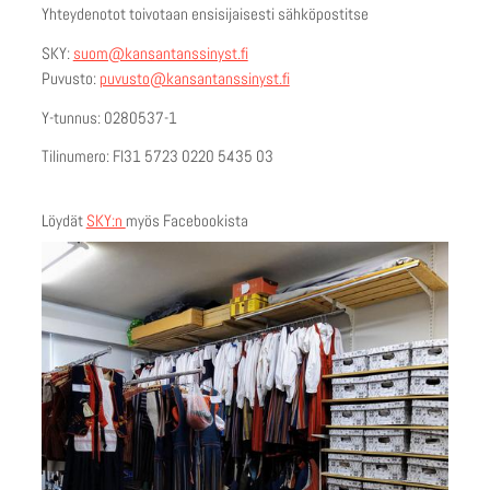
Yhteydenotot toivotaan ensisijaisesti sähköpostitse
SKY:
suom@kansantanssinyst.fi
Puvusto:
puvusto@kansantanssinyst.fi
Y-tunnus: 0280537-1
Tilinumero: FI31 5723 0220 5435 03
Löydät
SKY:n
myös Facebookista