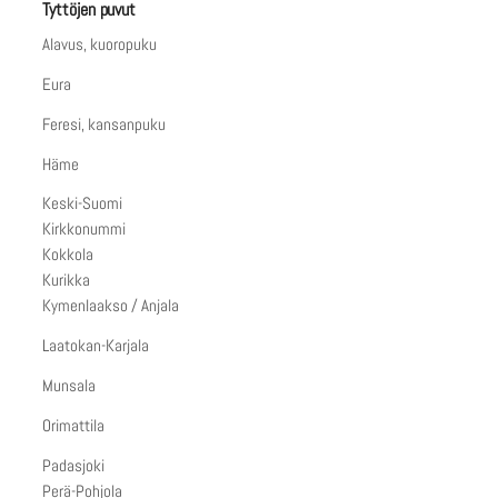
Tyttöjen puvut
Alavus, kuoropuku
Eura
Feresi, kansanpuku
Häme
Keski-Suomi
Kirkkonummi
Kokkola
Kurikka
Kymenlaakso / Anjala
Laatokan-Karjala
Munsala
Orimattila
Padasjoki
Perä-Pohjola