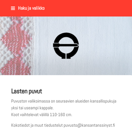
Siirry
Haku ja valikko
sivun
sisältöön
Suomalaisen Kansantanssin Y
Lasten puvut
Puvuston valikoimassa on seuraavien alueiden kansallispukuja
yksi tai useampi kappale.
Koot vaihtelevat välillä 110-160 cm.
Kokotiedot ja muut tiedustelut puvusto@kansantanssinyst.fi