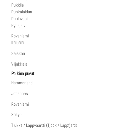
Pukkila
Punkalaidun
Puulavesi
Pyhäjärvi
⁠⁠⁠⁠⁠⁠⁠Rovaniemi
Räisälä
Seiskari
Viljakkala
Poikien puvut
Hammarland
Johannes
Rovaniemi
Säkylä
Tiukka / Lappväärtti (Tjöck / Lappfjärd)