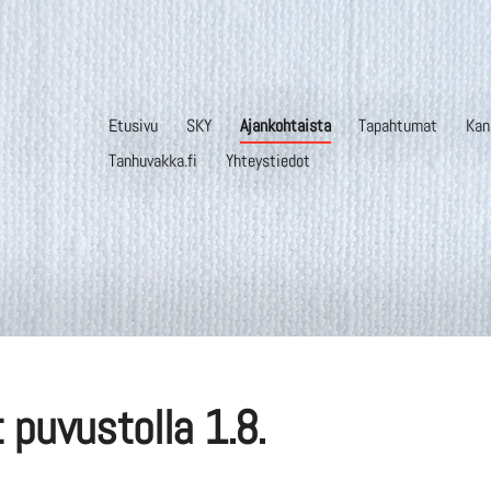
Etusivu
SKY
Ajankohtaista
Tapahtumat
Kan
stävät ry
Tanhuvakka.fi
Yhteystiedot
 puvustolla 1.8.