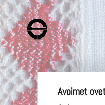
Siirry
sivun
sisältöön
Suomalaisen Kansantanssin Y
Avoimet ovet
28.7.2021