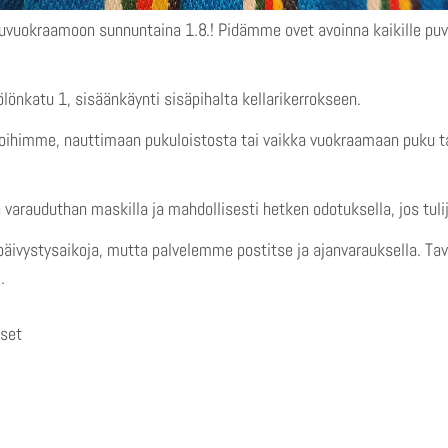
kuvuokraamoon sunnuntaina 1.8.! Pidämme ovet avoinna kaikille puv
lönkatu 1, sisäänkäynti sisäpihalta kellarikerrokseen.
loihimme, nauttimaan pukuloistosta tai vaikka vuokraamaan puku t
varauduthan maskilla ja mahdollisesti hetken odotuksella, jos tulij
e päivystysaikoja, mutta palvelemme postitse ja ajanvarauksella. T
.
iset