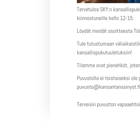
Tervetuloa SKY:n kansallispu
kiinnostuneille kello 12-15.
Löydät meidät osoitteesta Töö
Tule tutustumaan väliaikaisti
kansallispukutuuletuksiin!
Tilamme ovat pienehköt, joten 
Puvustolla ei toistaiseksi ol
puvusto@kansantanssinyst.fi
Terveisin puvuston vapaaehto