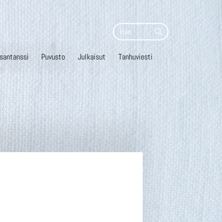
Haku
Hae
santanssi
Puvusto
Julkaisut
Tanhuviesti