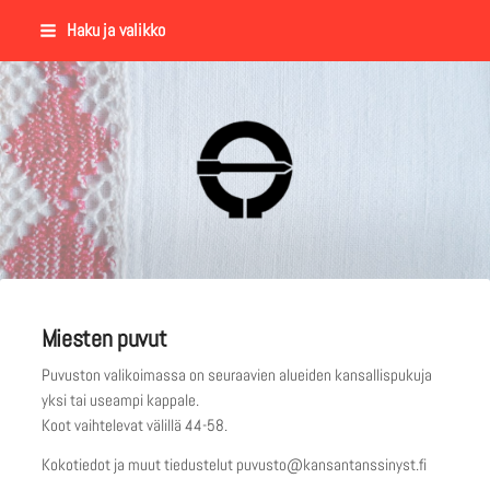
Siirry
Haku ja valikko
sivun
sisältöön
Suomalaisen Kansantanssin Y
Miesten puvut
Puvuston valikoimassa on seuraavien alueiden kansallispukuja
yksi tai useampi kappale.
Koot vaihtelevat välillä 44-58.
Kokotiedot ja muut tiedustelut puvusto@kansantanssinyst.fi