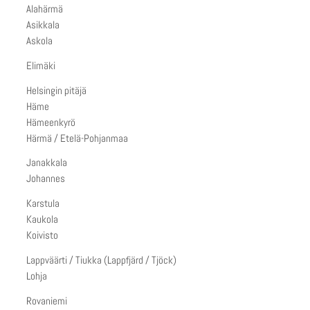
Alahärmä
Asikkala
Askola
Elimäki
Helsingin pitäjä
Häme
Hämeenkyrö
Härmä / Etelä-Pohjanmaa
Janakkala
Johannes
Karstula
Kaukola
Koivisto
Lappväärti / Tiukka (Lappfjärd / Tjöck)
Lohja
Rovaniemi