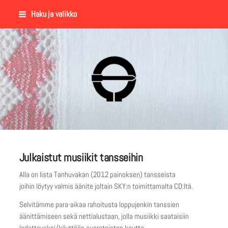
Siirry
Haku ja valikko
sivun
sisältöön
Suomalaisen Kansantanssin Y
Julkaistut musiikit tansseihin
Alla on lista Tanhuvakan (2012 painoksen) tansseista
joihin löytyy valmis äänite joltain SKY:n toimittamalta CD:ltä.
Selvitämme para-aikaa rahoitusta loppujenkin tanssien
äänittämiseen sekä nettialustaan, jolla musiikki saataisiin