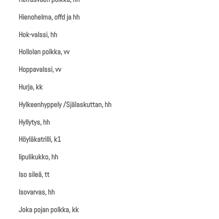
Hienohelma, offd ja hh
Hok-valssi, hh
Hollolan polkka, vv
Hoppavalssi, vv
Hurja, kk
Hylkeenhyppely /Själaskuttan, hh
Hyllytys, hh
Höyläkatrilli, k1
Iipulikukko, hh
Iso sileä, tt
Isovarvas, hh
Joka pojan polkka, kk