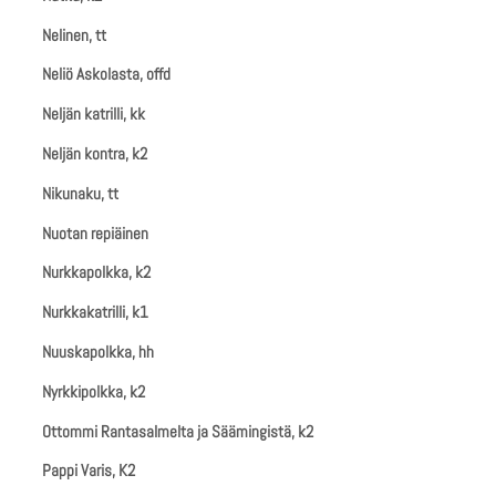
Nelinen, tt
Neliö Askolasta, offd
Neljän katrilli, kk
Neljän kontra, k2
Nikunaku, tt
Nuotan repiäinen
Nurkkapolkka, k2
Nurkkakatrilli, k1
Nuuskapolkka, hh
Nyrkkipolkka, k2
Ottommi Rantasalmelta ja Säämingistä, k2
Pappi Varis, K2