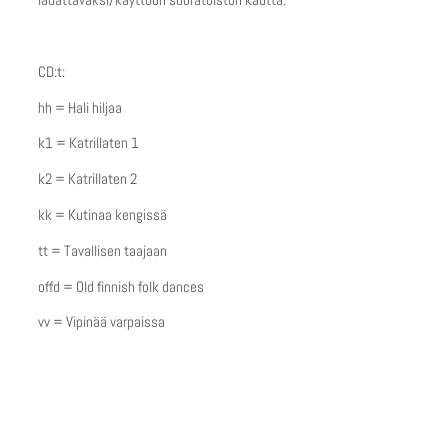
ladattavaksi/käyttöön suoratoiston kautta.
CD:t:
hh = Hali hiljaa
k1 = Katrillaten 1
k2 = Katrillaten 2
kk = Kutinaa kengissä
tt = Tavallisen taajaan
offd = Old finnish folk dances
vv = Vipinää varpaissa