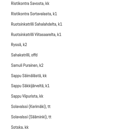
Ristikontra Savosta, kk
Ristikontra Sortavalasta, k1
Ruotsinkatrilli Sahalahdelta, k1
Ruotsinkatrilli Viitasaarelta, k1
Ryssä, k2
Sahakatrilli, offd
Samuli Purainen, k2
Sappu Säimälästä, kk
Sappu Säkkijärveltä, k1
Sappu Viipurista, kk
Solavalssi (Kerimäki), tt
Solavalssi (Sääminki), tt
Sotska, kk