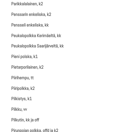
Parikkalalainen, k2
Penssarin enkeliska, k2
Pensseli enkeliska, kk
Peukalopolkka Kerimäeltä, kk
Peukalopolkka Saarijärveltä, kk
Pieni polska, k1
Pietarporilainen, k2
Piirihempu, tt
Piiripolkka, k2
Pilkistys, k1
Pilkku, vv
Pilkutin, kk ja off
Pirunpojan polkka, offd ja k2