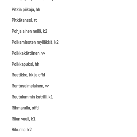
Pitkiä piikoja, hh
Pitkätanssi, tt
Pohjalainen neliö, k2
Poikamiesten mylläkkä, k2
Polkkakättönen, vv
Polkkapuksi, hh
Raatikko, kk ja offd
Rantasalmelainen, vv
Rautalammin katrilli, k1
Rihmarulla, offd
Riian vaali, k1
Rikurilla, k2