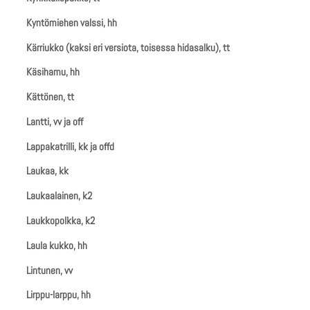
Kyntömiehen valssi, hh
Kärriukko (kaksi eri versiota, toisessa hidasalku), tt
Käsihamu, hh
Kättönen, tt
Lantti, vv ja off
Lappakatrilli, kk ja offd
Laukaa, kk
Laukaalainen, k2
Laukkopolkka, k2
Laula kukko, hh
Lintunen, vv
Lirppu-larppu, hh