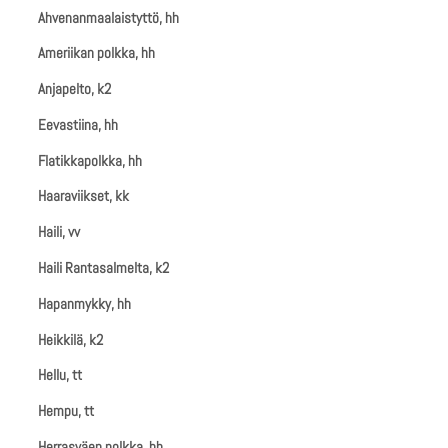
Ahvenanmaalaistyttö, hh
Ameriikan polkka, hh
Anjapelto, k2
Eevastiina, hh
Flatikkapolkka, hh
Haaraviikset, kk
Haili, vv
Haili Rantasalmelta, k2
Hapanmykky, hh
Heikkilä, k2
Hellu, tt
Hempu, tt
Herrasväen polkka, hh