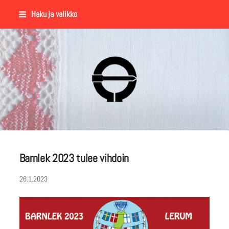
Siirry
Haku ja valikko
sivun
sisältöön
Suomalaisen Kansantanssin Y
Barnlek 2023 tulee vihdoin
26.1.2023