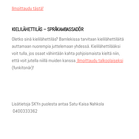
Ilmoittaudu tästä!
KIELILÄHETTILÄS – SPRÅKAMBASSADÖR
Oletko sinä kielilähettiläs? Barnlekissa tarvitaan kielilähettiläitä
auttamaan nuorempia juttelemaan yhdessä. Kielilähettilääksi
voit tulla, jos osaat vähintään kahta pohjoismaista kieltä niin,
että voit jutella niillä muiden kanssa.
Ilmoittaudu talkoolaiseksi
(funkitonär)!
Lisätietoja SKYn puolesta antaa Satu-Kaisa Nahkola
0400333362