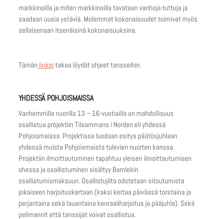
markkinoilla ja miten markkinoilla tavataan vanhoja tuttuja ja
saadaan uusia ystäviä. Molemmat kokonaisuudet toimivat myös
sellaisenaan itsenäisinä kokonaisuuksina.
Tämän
linkin
takaa löydät ohjeet tansseihin.
YHDESSÄ POHJOISMAISSA
Vanhemmilla nuorilla 13 – 16-vuotiailla on mahdollisuus
osallistua projektiin Tilsammans i Norden eli yhdessä
Pohjoismaissa. Projektissa luodaan esitys päätösjuhlaan
yhdessä muista Pohjoismaista tulevien nuorten kanssa.
Projektiin ilmoittautuminen tapahtuu yleisen ilmoittautumisen
ohessa ja osallistuminen sisältyy Barnlekin
osallistumismaksuun. Osallistujilta odotetaan sitoutumista
jokaiseen harjoituskertaan (kaksi kertaa päivässä torstaina ja
perjantaina sekä lauantaina kenraaliharjoitus ja pääjuhla). Sekä
pelimannit että tanssijat voivat osallistua.