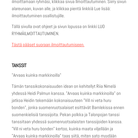
ilmoittamaan ryhmäsi, klikkaa sivua Ilmoittautuminen. Siirry sivun
alareunaan, kuvan alle, ja klikkaa pientä linkkiä Lue lisää:
ilmoittautuminen osallistujille.
Tällä sivulla ovat ohjeet ja sivun lopussa on linkki LUO
RYHMÄILMOITTAUTUMINEN.
Tästä pääset suoraan ilmoittautumiseen.
TANSSIT
"Arvaas kuinka markkinoilla"
Tämän tanssikokonaisuuden idean on kehitellyt Riia Nimelä
yhdessä Heidi Palmun kanssa. ”Arvaas kuinka markkinoilla” on
jatkoa Heidin tekemään kokonaisuuteen ”Vill ni veta huru
bonden”, jonka suomenruotsalaiset esittävät Barnlekissa ennen
suomenkielisiä tanssijoita. Pekan polkka ja Talonpojan tanssi
tanssitaan yhdessä suomenruotsalaisten tanssijoiden kanssa.
”Vill ni veta huru bonden” kertoo, kuinka maata viljellään ja
”Arvaas kuinka markkinoilla” taas siitä, miten sato myydään