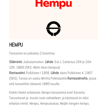
HEMPU
Tanssista on julkaistu 2 toisintoa:
Sääminki:
Julkaisematon.
Lähde
: O.A.J. Carlenius 239 ja 104-
105. 1869 (SKS,
Nätin likan hempua
).
Rantasalmi:
Pulkkinen I 1908.
Lähde
: Asko Pulkkinen 4. 1907
(SKS). Tanssi on saatu Mintta Pylkkäseltä
Rantasalmelta
, jossa
sitä tanssittiin yleisesti 1880-luvulla.
Kaikki tiedot erilaisista
Hempu
-tansseista ovat Savosta.
Tanssitavat ja -kuviot ovat vaihdelleet, ja käytössä on ollut
erilaisia nimiä:
Hempu, Hempulaukaa, Neljän hengen hempu,