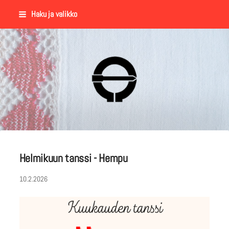
Siirry
Haku ja valikko
sivun
sisältöön
Suomalaisen Kansantanssin Y
Helmikuun tanssi - Hempu
10.2.2026