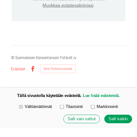
Muokkaa evästevalintojasi
.
©
Suomalaisen Kansantanssin Ystävät ry
Evästeet
Tehty Yhdistysavaimella
Facebook
Tällä sivustolla käytetään evästeitä.
Lue lisää evästeistä.
Valitse käytettävät evästeet
Välttämättömät
Tilastointi
Markkinointi
Salli vain valitut
Salli kaikki