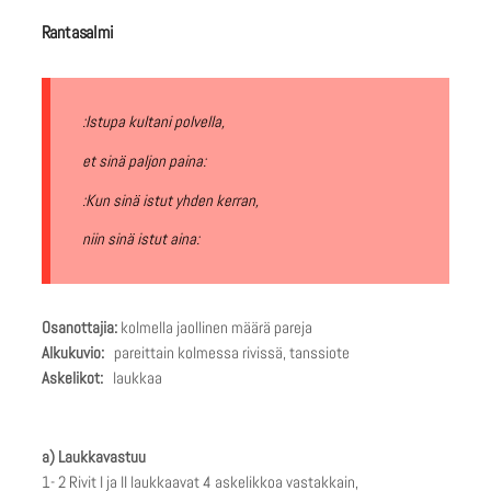
Rantasalmi
:Istupa kultani polvella,
et sinä paljon paina:
:Kun sinä istut yhden kerran,
niin sinä istut aina:
Osanottajia:
kolmella jaollinen määrä pareja
Alkukuvio:
pareittain kolmessa rivissä, tanssiote
Askelikot:
laukkaa
a) Laukkavastuu
1- 2 Rivit I ja II laukkaavat 4 askelikkoa vastakkain,