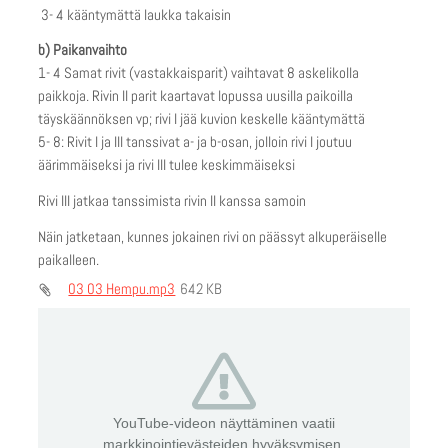
3- 4 kääntymättä laukka takaisin
b) Paikanvaihto
1- 4 Samat rivit (vastakkaisparit) vaihtavat 8 askelikolla
paikkoja. Rivin II parit kaartavat lopussa uusilla paikoilla
täyskäännöksen vp; rivi I jää kuvion keskelle kääntymättä
5- 8: Rivit I ja III tanssivat a- ja b-osan, jolloin rivi I joutuu
äärimmäiseksi ja rivi III tulee keskimmäiseksi
Rivi III jatkaa tanssimista rivin II kanssa samoin
Näin jatketaan, kunnes jokainen rivi on päässyt alkuperäiselle
paikalleen.
03 03 Hempu.mp3
642 KB
YouTube-videon näyttäminen vaatii
markkinointievästeiden hyväksymisen.