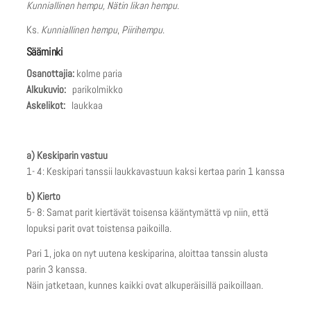
Kunniallinen hempu, Nätin likan hempu
.
Ks.
Kunniallinen hempu
,
Piirihempu
.
Sääminki
Osanottajia:
kolme paria
Alkukuvio:
parikolmikko
Askelikot:
laukkaa
a) Keskiparin vastuu
1- 4: Keskipari tanssii laukkavastuun kaksi kertaa parin 1 kanssa
b) Kierto
5- 8: Samat parit kiertävät toisensa kääntymättä vp niin, että
lopuksi parit ovat toistensa paikoilla.
Pari 1, joka on nyt uutena keskiparina, aloittaa tanssin alusta
parin 3 kanssa.
Näin jatketaan, kunnes kaikki ovat alkuperäisillä paikoillaan.