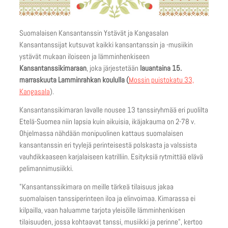
Suomalaisen Kansantanssin Ystävät ja Kangasalan
Kansantanssijat kutsuvat kaikki kansantanssin ja -musiikin
ystävät mukaan iloiseen ja lämminhenkiseen
Kansantanssikimaraan
, joka järjestetään
lauantaina 15.
marraskuuta Lamminrahkan koululla (
Mossin puistokatu 33,
Kangasala
).
Kansantanssikimaran lavalle nousee 13 tanssiryhmää eri puolilta
Etelä-Suomea niin lapsia kuin aikuisia, ikäjakauma on 2-78 v.
Ohjelmassa nähdään monipuolinen kattaus suomalaisen
kansantanssin eri tyylejä perinteisestä polskasta ja valssista
vauhdikkaaseen karjalaiseen katrilliin. Esityksiä rytmittää elävä
pelimannimusiikki.
”Kansantanssikimara on meille tärkeä tilaisuus jakaa
suomalaisen tanssiperinteen iloa ja elinvoimaa. Kimarassa ei
kilpailla, vaan haluamme tarjota yleisölle lämminhenkisen
tilaisuuden, jossa kohtaavat tanssi, musiikki ja perinne”, kertoo