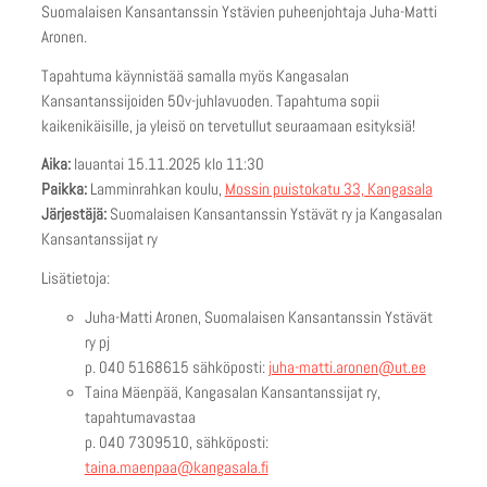
Suomalaisen Kansantanssin Ystävien puheenjohtaja Juha-Matti
Aronen.
Tapahtuma käynnistää samalla myös Kangasalan
Kansantanssijoiden 50v-juhlavuoden. Tapahtuma sopii
kaikenikäisille, ja yleisö on tervetullut seuraamaan esityksiä!
Aika:
lauantai 15.11.2025 klo 11:30
Paikka:
Lamminrahkan koulu,
Mossin puistokatu 33, Kangasala
Järjestäjä:
Suomalaisen Kansantanssin Ystävät ry ja Kangasalan
Kansantanssijat ry
Lisätietoja:
Juha-Matti Aronen, Suomalaisen Kansantanssin Ystävät
ry pj
p. 040 5168615 sähköposti:
juha-matti.aronen@ut.ee
Taina Mäenpää, Kangasalan Kansantanssijat ry,
tapahtumavastaa
p. 040 7309510, sähköposti:
taina.maenpaa@kangasala.fi