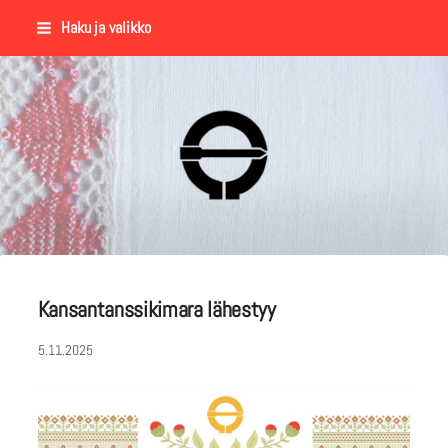
Siirry
Haku ja valikko
sivun
sisältöön
Suomalaisen Kansantanssin Y
Kansantanssikimara lähestyy
5.11.2025