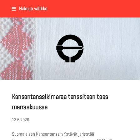
Siirry
Haku ja valikko
sivun
sisältöön
Suomalaisen Kansantanssin Y
Kansantanssikimaraa tanssitaan taas
marraskuussa
13.6.2026
Suomalaisen Kansantanssin Ystävät järjestää