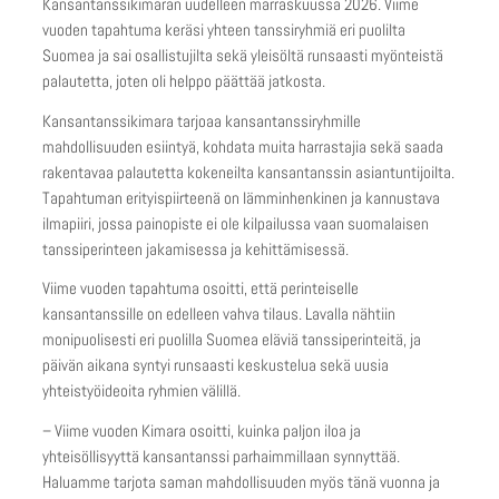
Kansantanssikimaran uudelleen marraskuussa 2026. Viime
vuoden tapahtuma keräsi yhteen tanssiryhmiä eri puolilta
Suomea ja sai osallistujilta sekä yleisöltä runsaasti myönteistä
palautetta, joten oli helppo päättää jatkosta.
Kansantanssikimara tarjoaa kansantanssiryhmille
mahdollisuuden esiintyä, kohdata muita harrastajia sekä saada
rakentavaa palautetta kokeneilta kansantanssin asiantuntijoilta.
Tapahtuman erityispiirteenä on lämminhenkinen ja kannustava
ilmapiiri, jossa painopiste ei ole kilpailussa vaan suomalaisen
tanssiperinteen jakamisessa ja kehittämisessä.
Viime vuoden tapahtuma osoitti, että perinteiselle
kansantanssille on edelleen vahva tilaus. Lavalla nähtiin
monipuolisesti eri puolilla Suomea eläviä tanssiperinteitä, ja
päivän aikana syntyi runsaasti keskustelua sekä uusia
yhteistyöideoita ryhmien välillä.
– Viime vuoden Kimara osoitti, kuinka paljon iloa ja
yhteisöllisyyttä kansantanssi parhaimmillaan synnyttää.
Haluamme tarjota saman mahdollisuuden myös tänä vuonna ja