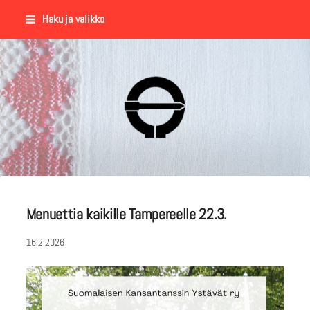
Siirry
Haku ja valikko
sivun
sisältöön
Suomalaisen Kansantanssin Y
Menuettia kaikille Tampereelle 22.3.
16.2.2026