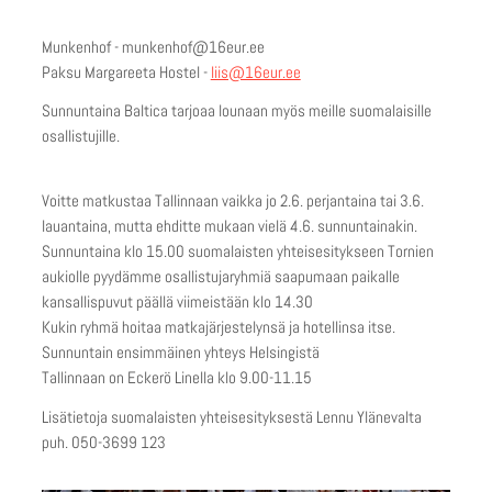
Munkenhof - munkenhof@16eur.ee
Paksu Margareeta Hostel -
liis@16eur.ee
Sunnuntaina Baltica tarjoaa lounaan myös meille suomalaisille
osallistujille.
Voitte matkustaa Tallinnaan vaikka jo 2.6. perjantaina tai 3.6.
lauantaina, mutta ehditte mukaan vielä 4.6. sunnuntainakin.
Sunnuntaina klo 15.00 suomalaisten yhteisesitykseen Tornien
aukiolle pyydämme osallistujaryhmiä saapumaan paikalle
kansallispuvut päällä viimeistään klo 14.30
Kukin ryhmä hoitaa matkajärjestelynsä ja hotellinsa itse.
Sunnuntain ensimmäinen yhteys Helsingistä
Tallinnaan on Eckerö Linella klo 9.00-11.15
Lisätietoja suomalaisten yhteisesityksestä Lennu Ylänevalta
puh. 050-3699 123