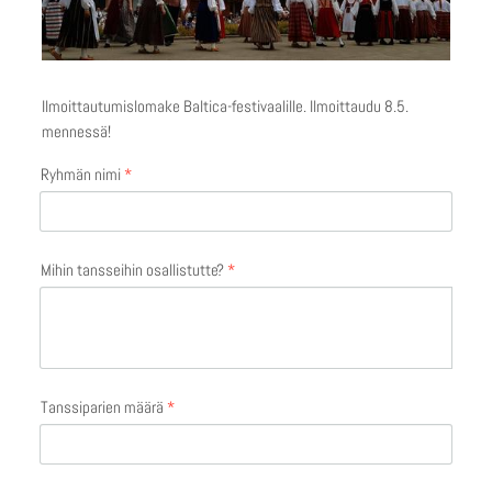
Ilmoittautumislomake Baltica-festivaalille. Ilmoittaudu 8.5.
mennessä!
Ryhmän nimi
*
Mihin tansseihin osallistutte?
*
Tanssiparien määrä
*