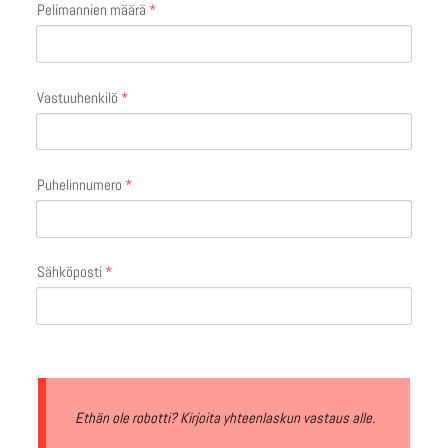
Pelimannien määrä
*
Vastuuhenkilö
*
Puhelinnumero
*
Sähköposti
*
Ethän ole robotti? Kirjoita yhteenlaskun vastaus alle.