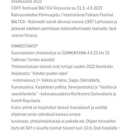
kesäkuussa 2023
CIOFF-festivaali BALTICA Virossa ke-su 31.5.-4.6.2023
Rahvusvaheline Pärimuspidu / International Folklore Festival.
BALTICA –festivaalit saivat alkunsa vuonna 1987 Liettuassa ja
jatkavat edelleen perinteisen folklorefestivaalin teemalla, tänä
vuonna Virossa.
KIINNOSTAAKO?
Suomalaisten yhteisesitys on SUNNUNTAINA 4.6.23 klo 15
Tallinnan Tornien aukiolla!
Yhteisesityksen tanssit ovat tuttuja vuoden 2022 Hyvinkään
Hoijakasta: ”Kahden puolen rajaa”
–kokonaisuus (= Valkea ja hieno, Sappu Säimälästä,
Kumaruskisa, Karjalainen polkka, Severjanotska) ja ”Vauhtia ja
vaaratilanteita” –kokonaisuudesta Ristikontra Sortavalasta ja
Katrilli Repolasta.
Kukin ryhmä on harjoitellut tanssit itsenäisesti ja esittää
ohjelman oman ryhmänsä kanssa omana
kuvionaan, yhteisharjoituksia ei paikalla ole. Ohjeet tansseihin
löytyvät SKY:n sivuilta (samat tanssit kuin 10.6. Oodi Karjalalle –