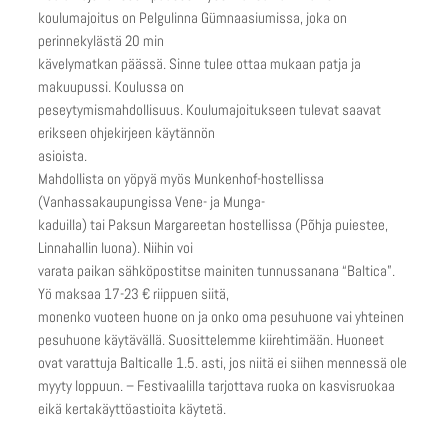
koulumajoitus on Pelgulinna Gümnaasiumissa, joka on
perinnekylästä 20 min
kävelymatkan päässä. Sinne tulee ottaa mukaan patja ja
makuupussi. Koulussa on
peseytymismahdollisuus. Koulumajoitukseen tulevat saavat
erikseen ohjekirjeen käytännön
asioista.
Mahdollista on yöpyä myös Munkenhof-hostellissa
(Vanhassakaupungissa Vene- ja Munga-
kaduilla) tai Paksun Margareetan hostellissa (Põhja puiestee,
Linnahallin luona). Niihin voi
varata paikan sähköpostitse mainiten tunnussanana “Baltica”.
Yö maksaa 17-23 € riippuen siitä,
monenko vuoteen huone on ja onko oma pesuhuone vai yhteinen
pesuhuone käytävällä. Suosittelemme kiirehtimään. Huoneet
ovat varattuja Balticalle 1.5. asti, jos niitä ei siihen mennessä ole
myyty loppuun. – Festivaalilla tarjottava ruoka on kasvisruokaa
eikä kertakäyttöastioita käytetä.