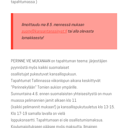
tapahtumassa )
Ilmoittaudu ma 8.5. mennessä mukaan
suom@kansantanssinyst.fi
tai alla olevasta
lomakkeesta!
PERINNE VIE MUKANAAN on tapahtuman teema: järjestäjien
pyynnöstä myös kaikki suomalaiset
osallistujat pukeutuvat kansallispukuun.
Tapahtumat Tallinnassa viikonlopun aikana keskittyvät
”Perinnekylään” Tornien aukion ympärille.
Sunnuntaina 4.6. ennen suomalaisten yhteisesitystä on muun
muassa pelimannien jamit alkaen klo 11
(kaikki pelimannit mukaan!) ja kansallispukutuuletus klo 13-15.
Klo 17-19 samalla lavalla on vielä
loppukonsertti. Tapahtumaan ei ole osallistumismaksua.
Koulumajoitukseen pääsee myös maksutta. Ilmainen