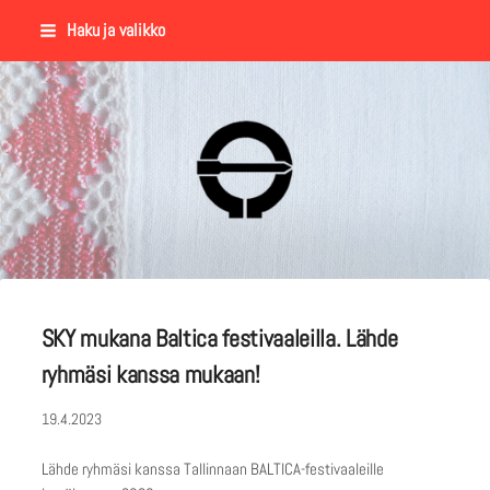
Siirry
Haku ja valikko
sivun
sisältöön
Suomalaisen Kansantanssin Y
SKY mukana Baltica festivaaleilla. Lähde
ryhmäsi kanssa mukaan!
19.4.2023
Lähde ryhmäsi kanssa Tallinnaan BALTICA-festivaaleille