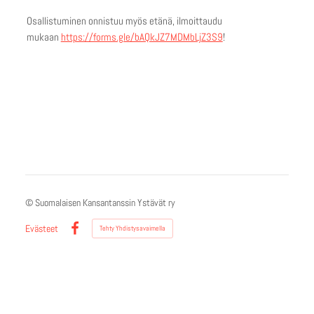
Osallistuminen onnistuu myös etänä, ilmoittaudu
mukaan
https://forms.gle/bAQkJZ7MDMbLjZ3S9
!
©
Suomalaisen Kansantanssin Ystävät ry
Evästeet
Tehty Yhdistysavaimella
Facebook