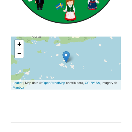
+
−
Leaflet
| Map data ©
OpenStreetMap
contributors,
CC-BY-SA
, Imagery ©
Mapbox