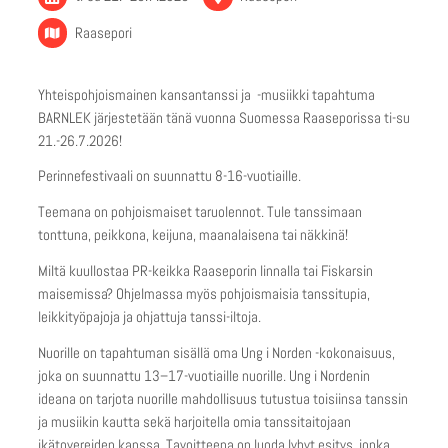
Raasepori
Yhteispohjoismainen kansantanssi ja -musiikki tapahtuma
BARNLEK järjestetään tänä vuonna Suomessa Raaseporissa ti-su
21.-26.7.2026!
Perinnefestivaali on suunnattu 8-16-vuotiaille.
Teemana on pohjoismaiset taruolennot. Tule tanssimaan
tonttuna, peikkona, keijuna, maanalaisena tai näkkinä!
Miltä kuullostaa PR-keikka Raaseporin linnalla tai Fiskarsin
maisemissa? Ohjelmassa myös pohjoismaisia tanssitupia,
leikkityöpajoja ja ohjattuja tanssi-iltoja.
Nuorille on tapahtuman sisällä oma Ung i Norden -kokonaisuus,
joka on suunnattu 13–17-vuotiaille nuorille. Ung i Nordenin
ideana on tarjota nuorille mahdollisuus tutustua toisiinsa tanssin
ja musiikin kautta sekä harjoitella omia tanssitaitojaan
ikätovereiden kanssa. Tavoitteena on luoda lyhyt esitys, jonka