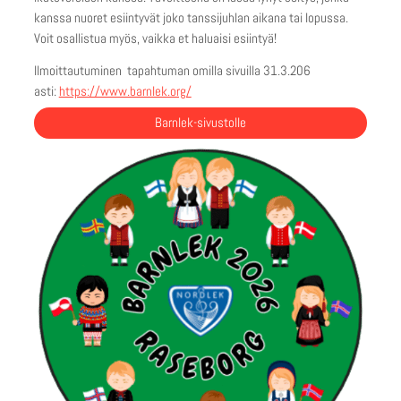
kanssa nuoret esiintyvät joko tanssijuhlan aikana tai lopussa.
Voit osallistua myös, vaikka et haluaisi esiintyä!
Ilmoittautuminen tapahtuman omilla sivuilla 31.3.206
asti:
https://www.barnlek.org/
Barnlek-sivustolle