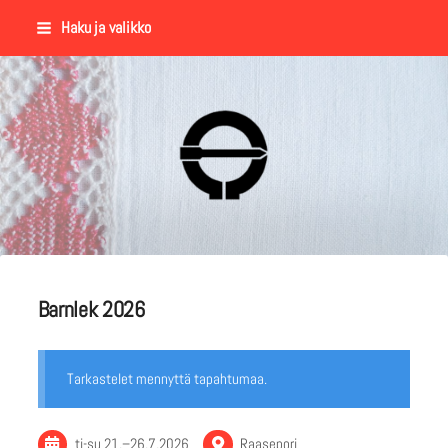
Siirry
Haku ja valikko
sivun
sisältöön
Suomalaisen Kansantanssin Y
Barnlek 2026
Tarkastelet mennyttä tapahtumaa.
ti-su
21.
–
26.7.2026
Raasepori